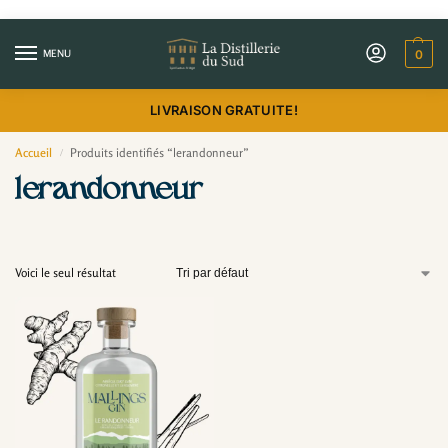
MENU
0
LIVRAISON GRATUITE!
Accueil
Produits identifiés “lerandonneur”
/
lerandonneur
Voici le seul résultat