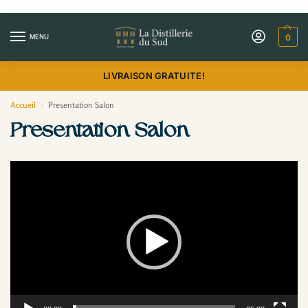
MENU
0
LIVRAISON GRATUITE!
Accueil
Presentation Salon
/
Presentation Salon
Lecteur
vidéo